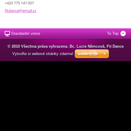
+420 775 147 007
fitdance
@email.c
z
Standardní verze
To Top
© 2010 Všechna práva vyhrazena. Bc. Lucie Němcová, Fit Dance
Vytvořte si webové stránky zdarma!