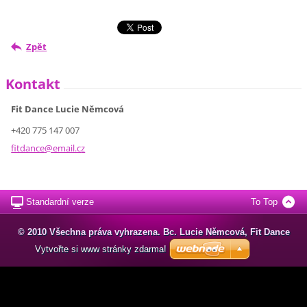
Zpět
Kontakt
Fit Dance Lucie Němcová
+420 775 147 007
fitdance
@email.c
z
Standardní verze
To Top
© 2010 Všechna práva vyhrazena. Bc. Lucie Němcová, Fit Dance
Vytvořte si www stránky zdarma!