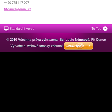
+420 775 147 007
fitdance
@email.c
z
Standardní verze
To Top
© 2010 Všechna práva vyhrazena. Bc. Lucie Němcová, Fit Dance
Vytvořte si webové stránky zdarma!