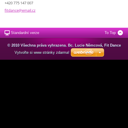
+420 775 147 007
fitdance
@email.c
z
Standardní verze
To Top
© 2010 Všechna práva vyhrazena. Bc. Lucie Němcová, Fit Dance
Vytvořte si www stránky zdarma!