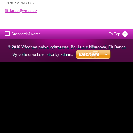
+420 775 147 007
fitdance
@email.c
z
Standardní verze
To Top
© 2010 Všechna práva vyhrazena. Bc. Lucie Němcová, Fit Dance
Vytvořte si webové stránky zdarma!