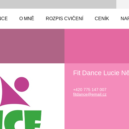
NCE
O MNĚ
ROZPIS CVIČENÍ
CENÍK
NA
Fit Dance Lucie 
+420 775 147 007
fitdance
@email.c
z